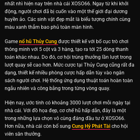
nhất nhì hiện nay trên nhà cái XOSO66. Ngay từ khi khởi
động, người chơi đã bị cuốn vào một thế giới đại dương
huyền ảo. Các sinh vật đẹp mắt là biểu tượng chính cùng
màu xanh thẳm bao phủ toàn màn hình.
Game
nổ hũ Thủy Cung
được thiết kế với bố cục trò chơi
thông minh với 5 cột và 3 hàng, tạo ra tới 25 dòng thanh
toán khác nhau. Do đó, cơ hội trúng thưởng lần lượt trong
lượt quay sẽ cao hơn. Mức cược tại Thủy Cung cũng rất đa
dạng, thiết kế nhiều phòng cược hấp dẫn tùy vào ngân
sách người chơi. Hệ thống ứng dụng thuật toán hoàn toàn
ngẫu nhiên và công bằng trong từng vòng quay.
Hiện nay, ước tính có khoảng 3000 lượt chơi mỗi ngày tại
nhà cái. Với đồ họa đẹp, cơ chế hũ hấp dẫn, đây là một
trong những lựa chọn vô cùng đáng đầu tư ở XOSO66.
Hơn nữa, nhà cái còn bổ sung
Cung Hỷ Phát Tài
cho hội
viên săn thưởng.