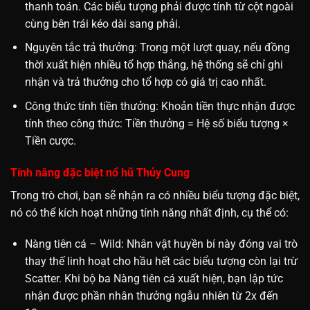
thanh toán. Các biểu tượng phải được tính từ cột ngoài
cùng bên trái kéo dài sang phải.
Nguyên tắc trả thưởng: Trong một lượt quay, nếu đồng
thời xuất hiện nhiều tổ hợp thắng, hệ thống sẽ chỉ ghi
nhận và trả thưởng cho tổ hợp có giá trị cao nhất.
Công thức tính tiền thưởng: Khoản tiền thực nhận được
tính theo công thức: Tiền thưởng = Hệ số biểu tượng ×
Tiền cược.
Tính năng đặc biệt nổ hũ Thủy Cung
Trong trò chơi, bạn sẽ nhận ra có nhiều biểu tượng đặc biệt,
nó có thể kích hoạt những tính năng nhất định, cụ thể có:
Nàng tiên cá – Wild: Nhân vật huyền bí này đóng vai trò
thay thế linh hoạt cho hầu hết các biểu tượng còn lại trừ
Scatter. Khi bộ ba Nàng tiên cá xuất hiện, bạn lập tức
nhận được phần nhân thưởng ngẫu nhiên từ 2x đến