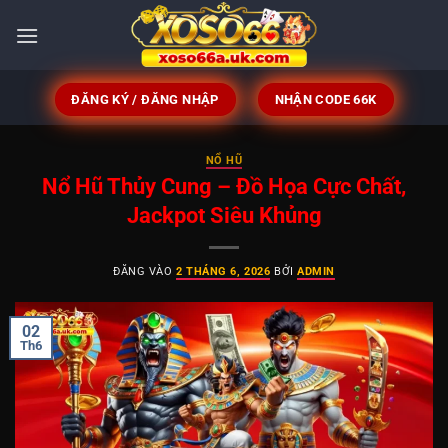
Bỏ
qua
nội
dung
ĐĂNG KÝ / ĐĂNG NHẬP
NHẬN CODE 66K
NỔ HŨ
Nổ Hũ Thủy Cung – Đồ Họa Cực Chất,
Jackpot Siêu Khủng
ĐĂNG VÀO
2 THÁNG 6, 2026
BỞI
ADMIN
02
Th6