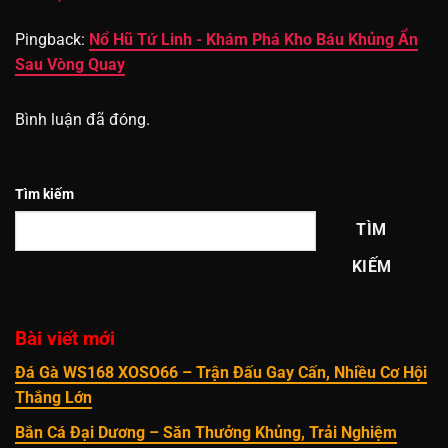
Pingback:
Nổ Hũ Tứ Linh - Khám Phá Kho Báu Khủng Ẩn
Sau Vòng Quay
Bình luận đã đóng.
Tìm kiếm
TÌM
KIẾM
Bài viết mới
Đá Gà WS168 XOSO66 – Trận Đấu Gay Cấn, Nhiều Cơ Hội
Thắng Lớn
Bắn Cá Đại Dương – Săn Thưởng Khủng, Trải Nghiệm