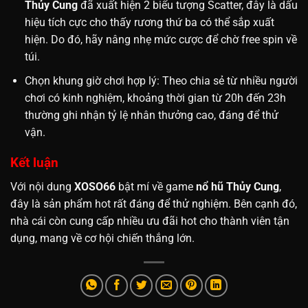
Thủy Cung
đã xuất hiện 2 biểu tượng Scatter, đây là dấu
hiệu tích cực cho thấy rương thứ ba có thể sắp xuất
hiện. Do đó, hãy nâng nhẹ mức cược để chờ free spin về
túi.
Chọn khung giờ chơi hợp lý: Theo chia sẻ từ nhiều người
chơi có kinh nghiệm, khoảng thời gian từ 20h đến 23h
thường ghi nhận tỷ lệ nhân thưởng cao, đáng để thử
vận.
Kết luận
Với nội dung
XOSO66
bật mí về game
nổ hũ Thủy Cung
,
đây là sản phẩm hot rất đáng để thử nghiệm. Bên cạnh đó,
nhà cái còn cung cấp nhiều ưu đãi hot cho thành viên tận
dụng, mang về cơ hội chiến thắng lớn.