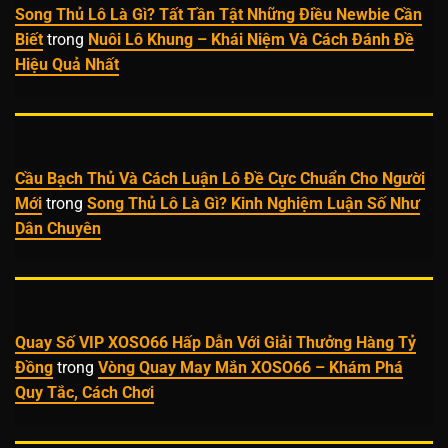
Song Thủ Lô Là Gì? Tất Tần Tật Những Điều Newbie Cần
Biết
trong
Nuôi Lô Khung – Khái Niệm Và Cách Đánh Đề
Hiệu Quả Nhất
Cầu Bạch Thủ Và Cách Luận Lô Đề Cực Chuẩn Cho Người
Mới
trong
Song Thủ Lô Là Gì? Kinh Nghiệm Luận Số Như
Dân Chuyên
Quay Số VIP XOSO66 Hấp Dẫn Với Giải Thưởng Hàng Tỷ
Đồng
trong
Vòng Quay May Mắn XOSO66 – Khám Phá
Quy Tắc, Cách Chơi