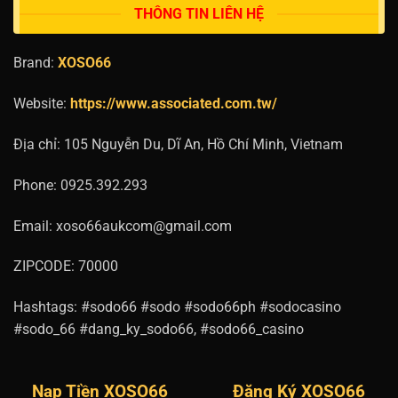
THÔNG TIN LIÊN HỆ
Brand:
XOSO66
Website:
https://www.associated.com.tw/
Địa chỉ:
105 Nguyễn Du, Dĩ An, Hồ Chí Minh, Vietnam
Phone:
0925.392.293
Email:
xoso66aukcom@gmail.com
ZIPCODE:
70000
Hashtags:
#sodo66 #sodo #sodo66ph #sodocasino
#sodo_66 #dang_ky_sodo66, #sodo66_casino
Nạp Tiền XOSO66
Đăng Ký XOSO66