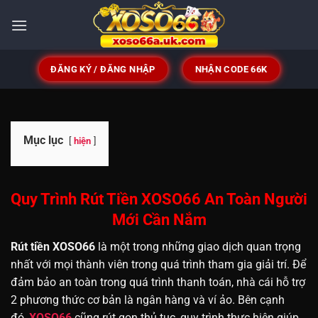
Bỏ
qua
nội
dung
ĐĂNG KÝ / ĐĂNG NHẬP
NHẬN CODE 66K
Mục lục
hiện
Quy Trình Rút Tiền XOSO66 An Toàn Người
Mới Cần Nắm
Rút tiền XOSO66
là một trong những giao dịch quan trọng
nhất với mọi thành viên trong quá trình tham gia giải trí. Để
đảm bảo an toàn trong quá trình thanh toán, nhà cái hỗ trợ
2 phương thức cơ bản là ngân hàng và ví ảo. Bên cạnh
đó,
XOSO66
cũng rút gọn thủ tục, quy trình thực hiện giúp