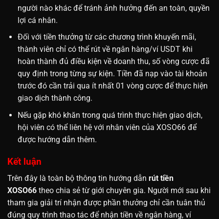
người nào khác để tránh ảnh hưởng đến an toàn, quyền
lợi cá nhân.
Đối với tiền thưởng từ các chương trình khuyến mãi,
thành viên chỉ có thể rút về ngân hàng/ví USDT khi
hoàn thành đủ điều kiện về doanh thu, số vòng cược đã
quy định trong từng sự kiện. Tiền đã nạp vào tài khoản
trước đó cần trải qua ít nhất 01 vòng cược để thực hiện
giao dịch thành công.
Nếu gặp khó khăn trong quá trình thực hiện giao dịch,
hội viên có thể liên hệ với nhân viên của XOSO66 để
được hướng dẫn thêm.
Kết luận
Trên đây là toàn bộ thông tin hướng dẫn
rút tiền
XOSO66
theo chia sẻ từ giới chuyên gia. Người mới sau khi
tham gia giải trí nhận được phần thưởng chỉ cần tuân thủ
đúng quy trình thao tác để nhận tiền về ngân hàng, ví