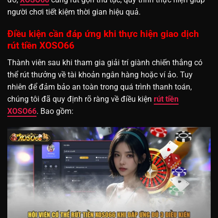
người chơi tiết kiệm thời gian hiệu quả.
Điều kiện cần đáp ứng khi thực hiện giao dịch
rút tiền XOSO66
Thành viên sau khi tham gia giải trí giành chiến thắng có
thể rút thưởng về tài khoản ngân hàng hoặc ví ảo. Tuy
nhiên để đảm bảo an toàn trong quá trình thanh toán,
chúng tôi đã quy định rõ ràng về điều kiện
rút tiền
XOSO66
. Bao gồm: