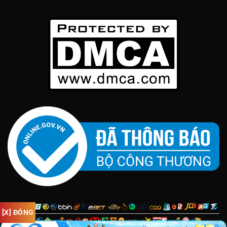
[X] ĐÓNG